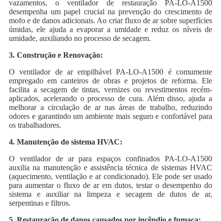
vazamentos, o ventilador de restauração PA-LO-A1500
desempenha um papel crucial na prevenção do crescimento de
mofo e de danos adicionais. Ao criar fluxo de ar sobre superfícies
úmidas, ele ajuda a evaporar a umidade e reduz os níveis de
umidade, auxiliando no processo de secagem.
3. Construção e Renovação:
O ventilador de ar empilhável PA-LO-A1500 é comumente
empregado em canteiros de obras e projetos de reforma. Ele
facilita a secagem de tintas, vernizes ou revestimentos recém-
aplicados, acelerando o processo de cura. Além disso, ajuda a
melhorar a circulação de ar nas áreas de trabalho, reduzindo
odores e garantindo um ambiente mais seguro e confortável para
os trabalhadores.
4. Manutenção do sistema HVAC:
O ventilador de ar para espaços confinados PA-LO-A1500
auxilia na manutenção e assistência técnica de sistemas HVAC
(aquecimento, ventilação e ar condicionado). Ele pode ser usado
para aumentar o fluxo de ar em dutos, testar o desempenho do
sistema e auxiliar na limpeza e secagem de dutos de ar,
serpentinas e filtros.
5. Restauração de danos causados ​​por incêndio e fumaça: