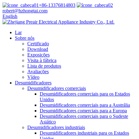
+86-13376814803
robert@hzhongtai.com
English
Lar
Sobre nós
Certificado
Download
Exposições
Visita à fábrica
Lista de produtos
Avaliações
Vídeo
Desumidificadores
Desumidificadores comerciais
Desumidificadores comerciais para os Estados
Unidos
Desumidificadores comerciais para a Austrália
Desumidificadores comerciais para a Europa
Desumidificadores comerciais para o Sudeste
Asiático
Desumidificadores industriais
Desumidificadores industriais para os Estados
Unidos