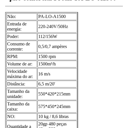
Não:
PA-LO-A1500
Entrada de
220-240V/50Hz
energia:
Poder:
112/156W
Consumo de
0,5/0,7 ampères
corrente:
RPM:
1500 rpm
Volume de ar:
1500m³/h
Velocidade
16 m/s
máxima do ar:
Distância:
6,5 m/20'
Tamanho da
550*420*215mm
unidade:
Tamanho da
575*450*245mm
caixa:
NO:
10 kg / 8,6 libras
20gp 480 peças
Quantidade a