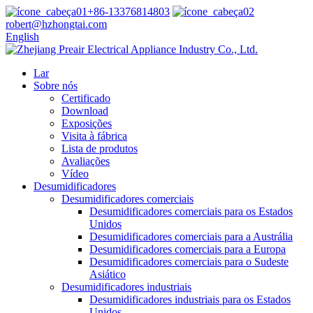
+86-13376814803
robert@hzhongtai.com
English
Lar
Sobre nós
Certificado
Download
Exposições
Visita à fábrica
Lista de produtos
Avaliações
Vídeo
Desumidificadores
Desumidificadores comerciais
Desumidificadores comerciais para os Estados
Unidos
Desumidificadores comerciais para a Austrália
Desumidificadores comerciais para a Europa
Desumidificadores comerciais para o Sudeste
Asiático
Desumidificadores industriais
Desumidificadores industriais para os Estados
Unidos