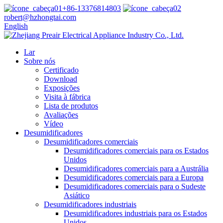
+86-13376814803
robert@hzhongtai.com
English
Lar
Sobre nós
Certificado
Download
Exposições
Visita à fábrica
Lista de produtos
Avaliações
Vídeo
Desumidificadores
Desumidificadores comerciais
Desumidificadores comerciais para os Estados
Unidos
Desumidificadores comerciais para a Austrália
Desumidificadores comerciais para a Europa
Desumidificadores comerciais para o Sudeste
Asiático
Desumidificadores industriais
Desumidificadores industriais para os Estados
Unidos