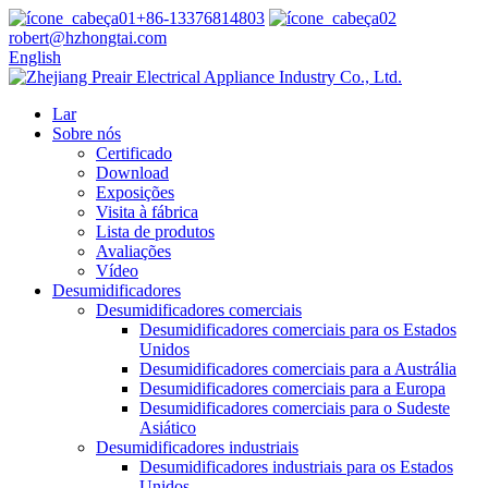
+86-13376814803
robert@hzhongtai.com
English
Lar
Sobre nós
Certificado
Download
Exposições
Visita à fábrica
Lista de produtos
Avaliações
Vídeo
Desumidificadores
Desumidificadores comerciais
Desumidificadores comerciais para os Estados
Unidos
Desumidificadores comerciais para a Austrália
Desumidificadores comerciais para a Europa
Desumidificadores comerciais para o Sudeste
Asiático
Desumidificadores industriais
Desumidificadores industriais para os Estados
Unidos