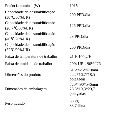
Potência nominal (W)
1015
Capacidade de desumidificação
200 PPD/dia
(30℃/80%UR)
Capacidade de desumidificação
125 PPD/dia
(26,7℃/60%UR)
Capacidade de desumidificação
23 PPD/dia
(40℃/20%UR)
Capacidade de desumidificação
250 PPD/dia
(32℃/90%UR)
Faixa de temperatura de trabalho
41℉-100,4℉
Faixa de umidade de trabalho
20% UR - 90% UR
615*425*470mm
Dimensões do produto
24,2*16,7*18,5
polegadas
720*490*546mm
Dimensões da embalagem
28,3*19,3*20,7
polegadas
38 kg
Peso líquido
83,7 libras