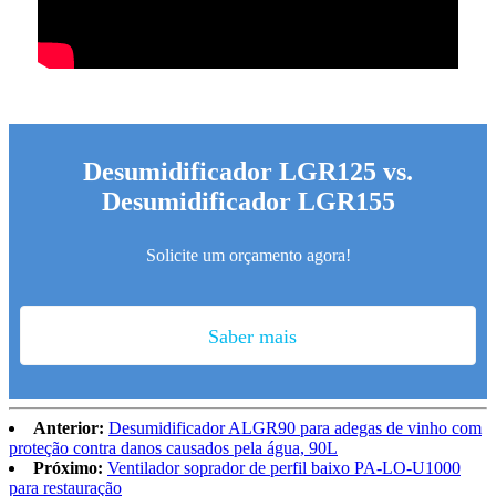
Desumidificador LGR125 vs.
Desumidificador LGR155
Solicite um orçamento agora!
Saber mais
Anterior:
Desumidificador ALGR90 para adegas de vinho com
proteção contra danos causados ​​pela água, 90L
Próximo:
Ventilador soprador de perfil baixo PA-LO-U1000
para restauração